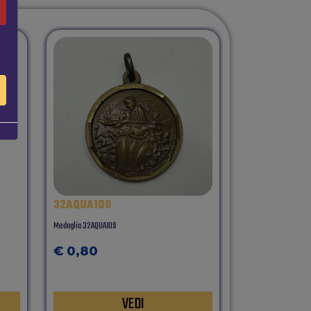
32AQUA109
32SCHERMA
Medaglia 32AQUA109
Medaglia 32SCHERM
€ 0,80
€ 0,80
VEDI