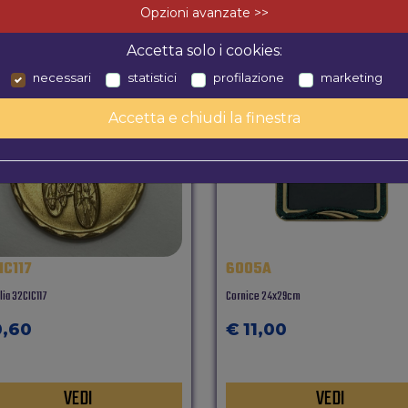
Opzioni avanzate >>
Accetta solo i cookies:
necessari
statistici
profilazione
marketing
Accetta e chiudi la finestra
IC117
6005A
ia 32CIC117
Cornice 24x29cm
0,60
€ 11,00
VEDI
VEDI