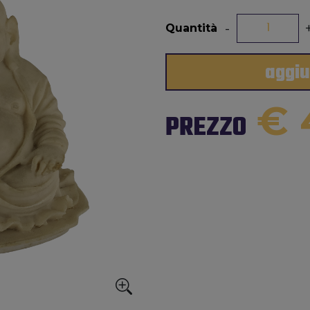
-
Quantità
aggiu
€ 
PREZZO