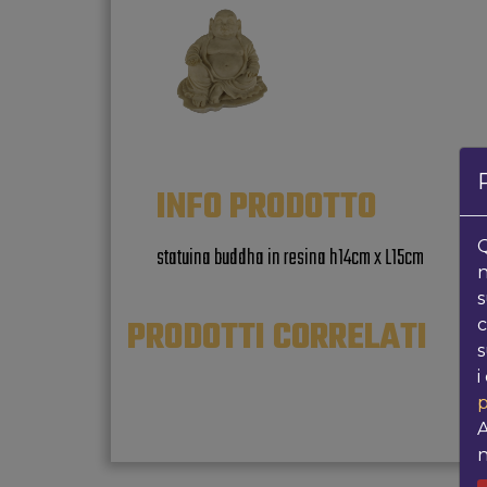
INFO PRODOTTO
Q
statuina buddha in resina h14cm x L15cm
n
s
PRODOTTI CORRELATI
c
s
i
p
A
n