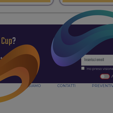
l Cup
?
tter
Ho preso visione
CHI SIAMO
CONTATTI
PREVENTIV