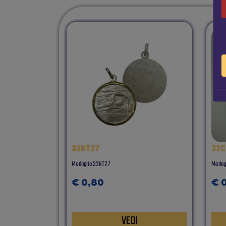
32NT27
32C
Medaglia 32NT27
Medagl
€ 0,80
€ 
VEDI