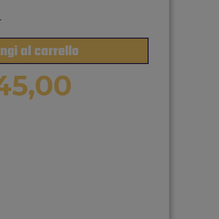
+
ngi al carrello
45,00