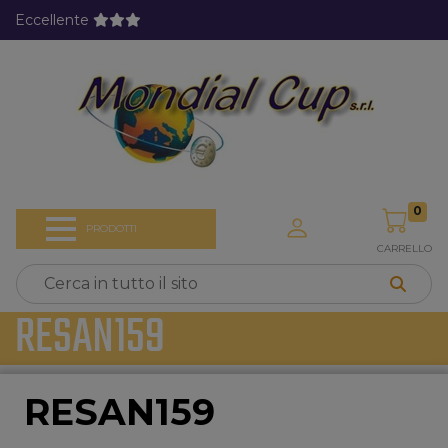
Eccellente
0
PRODOTTI
CARRELLO
RESAN159
RESAN159