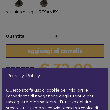
statuina quaglia RESAN159
-
+
Quantità
aggiungi al carrello
€ 32,00
PREZZO
Privacy Policy
INFO PRODOTTO
Questo sito fa uso di cookie per migliorare
l'esperienza di navigazione degli utenti e per
statuina quaglia in resina argentata h13cm x L12cm
raccogliere informazioni sull'utilizzo del sito
stesso. Utilizziamo sia cookie tecnici sia cookie di