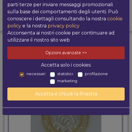
parti terze per inviare messaggi promozionali
sulla base dei comportamenti degli utenti. Può
conoscere i dettagli consultando la nostra
cookie
PRODOTTI
POTREBBE
policy
e la nostra
privacy policy
CORRELATI
INTERESSARTI
Acconsenta ai nostri cookie per continuare ad
utilizzare il nostro sito web
I più venduti
Opzioni avanzate >>
Accetta solo i cookies:
necessari
statistici
profilazione
marketing
Accetta e chiudi la finestra