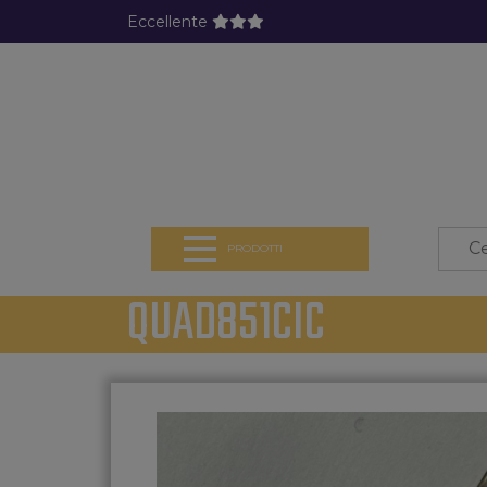
Eccellente
PRODOTTI
QUAD851CIC