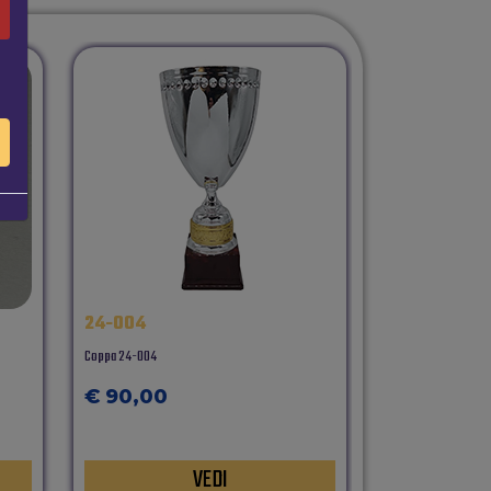
24-004
RESCAL78
Coppa 24-004
statuina portiere RE
€ 90,00
€ 26,00
VEDI