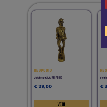
RESPOD10
RES
statuina podista RESPOD10
statui
€ 29,00
€ 
VEDI