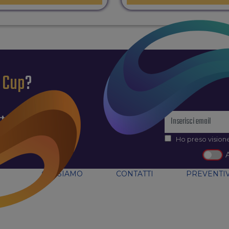
l Cup
?
tter
Ho preso visione
CHI SIAMO
CONTATTI
PREVENTIV