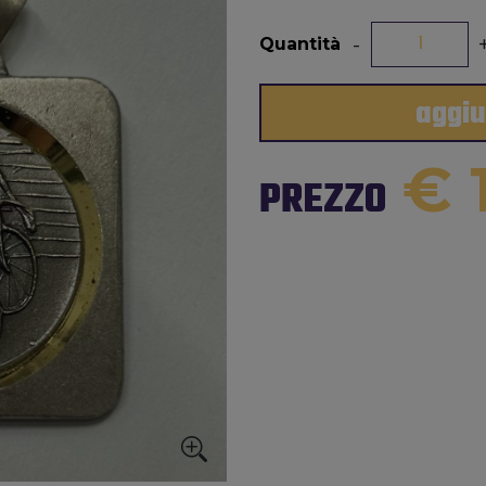
-
Quantità
aggiu
€ 
PREZZO