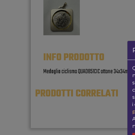
INFO PRODOTTO
Q
Medaglia ciclismo QUAD851CIC ottone 34x34mm
n
s
PRODOTTI CORRELATI
c
s
i
p
A
n