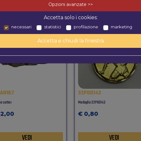
Opzioni avanzate >>
Accetta solo i cookies:
necessari
statistici
profilazione
marketing
Accetta e chiudi la finestra
AN167
32POD143
na setter
Medaglia 32POD143
32,00
€ 0,80
VEDI
VEDI