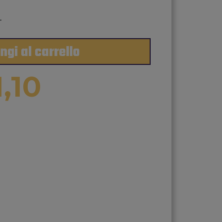
+
ngi al carrello
1,10