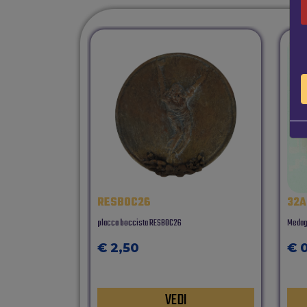
RESBOC26
32A
placca boccista RESBOC26
Medag
€ 2,50
€ 
VEDI