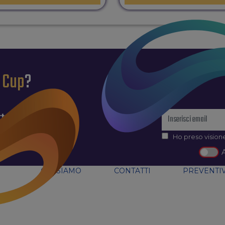
l Cup
?
tter
Ho preso visione
CHI SIAMO
CONTATTI
PREVENTIV