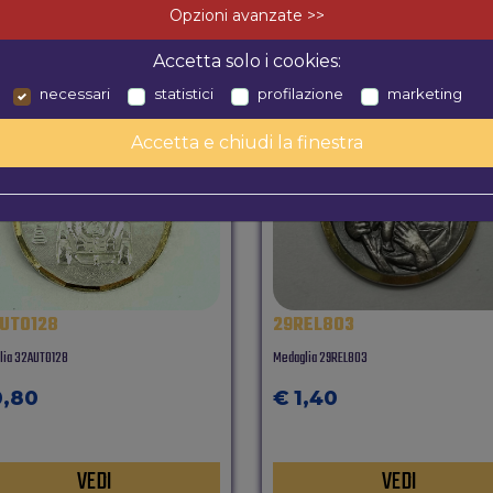
Opzioni avanzate >>
Accetta solo i cookies:
necessari
statistici
profilazione
marketing
Accetta e chiudi la finestra
UTO128
29REL803
lia 32AUTO128
Medaglia 29REL803
0,80
€ 1,40
VEDI
VEDI