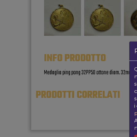
INFO PRODOTTO
Q
Medaglia ping pong 32PP50 ottone diam. 32mm
n
s
PRODOTTI CORRELATI
c
s
i
p
A
n